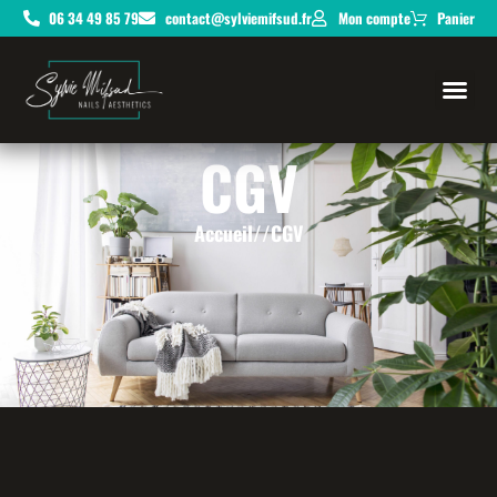
06 34 49 85 79
contact@sylviemifsud.fr
Mon compte
Panier
CGV
Accueil
//
CGV